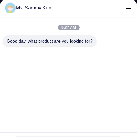
공
Ms. Sammy Kuo
장
9:37 AM
견
Good day, what product are you looking for?
학
품
질
관
리
문
정유 14W 500 밀리람베르트 1.5 밀리람베르트 / Ｈ 방향 아로
마 확산기