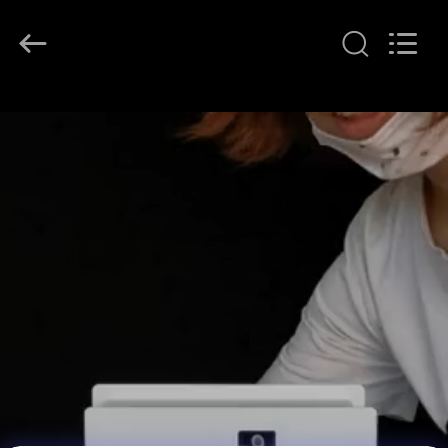
2016
-
2026
Shenzhen
Maxwin
Industrial
Co.,
집
Ltd..
All
Rights
Reserved.
제
품
회
사
소
개